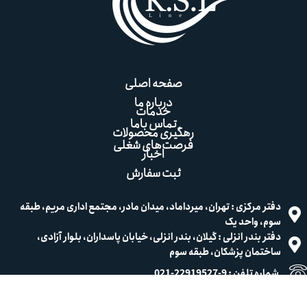
صفحه اصلی
درباره ما
خدمات
تماس باما
رهگیری محصولات
فرصت‌های شغلی
اخبار
ثبت سفارش
دفتر مرکزی : تهران، میرداماد، میدان مادر، مجتمع اداری مریم، طبقه
سوم، واحد یک
دفتر بندر انزلی : گیلان، بندر انزلی، خیابان پاسداران، بلوار آزادی،
ساختمان پزشکان، طبقه سوم
شماره تلفن : 9-22919527-021
شماره تماس : 09128949460